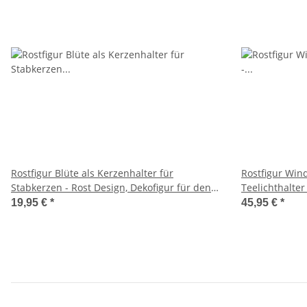
Rostfigur Blüte als Kerzenhalter für
Rostfigur Wind
Stabkerzen - Rost Design, Dekofigur für den
Teelichthalter
Garten, Gartendeko, Metalldeko
den Garten, G
19,95 €
*
45,95 €
*
Teelichthalter