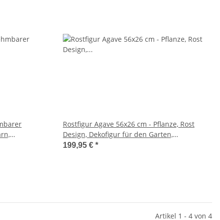
hmbarer
Rostfigur Agave 56x26 cm - Pflanze, Rost
rn,
Design, Dekofigur für den Garten,
n Garten,
Gartendeko, Metalldeko
199,95 €
*
Artikel 1 - 4 von 4