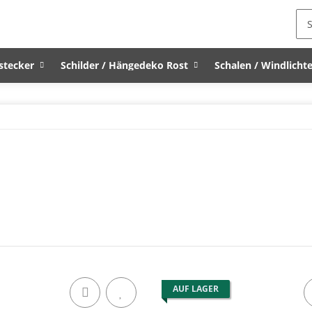
stecker
Schilder / Hängedeko Rost
Schalen / Windlichte
AUF LAGER