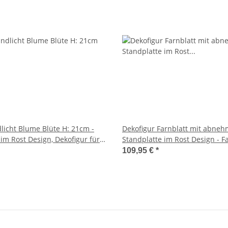
licht Blume Blüte H: 21cm -
Dekofigur Farnblatt mit abne
 im Rost Design, Dekofigur für
Standplatte im Rost Design - Fa
artendeko, Kerzenhalter,
Gartenstecker, Rostfigur für de
109,95 €
*
, Metalldeko
Gartendeko