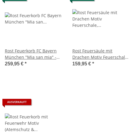
Rost Feuerkorb FC Bayern
Rost Feuersäule mit
München "Mia san mia" -
Drachen Motiv Feuerschale,
Feuerschale, Feuerstelle für
Feuerstelle für den Garten,
259,95 €
*
159,95 €
*
den Garten, Geschenkidee
Geschenkidee Mittelalter
FC Bayern Fan
AUSVERKAUFT