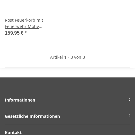
Rost Feuerkorb mit
Feuerwehr Motiv
(Atemschutz & Beil)
159,95 €
*
Feuerschale, Feuerstelle für
den Garten, Geschenkidee
Feuerwehrmann
Artikel 1 - 3 von 3
Informationen
Gesetzliche Informationen
Kontakt