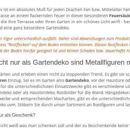
 ist ein absolutes Muß für jeden Drachen Fan bzw. Mittelalter Fan
rasse an einem flackernden Feuer in dieser besonderen
Feuersäul
ie Ihre Terrasse oder Ihren Garten in ein schönes Licht wirft - 
und eine ganz besondere Gartendeko.
der Figur unterschiedlich ausfällt. Daher sind Abweichungen zum Produk
ozess "Rostflecken" auf dem Boden entstehen können. Diesen Rostfleck
ob der Boden hierfür geeignet ist und keinen Schaden bzw. dauerhafte 
cht nur als Gartendeko sind Metallfiguren m
ärten und erleben einen nicht zu stoppenden Trend. Es gibt sie sc
uren
Einzug. Sei es im Garten also
Gartendeko
, vor der Haustüre o
h für die unterschiedlichsten Einsatzzwecke gibt es verschiedene
endeko oder als Haustürdeko, Rostbilder für die Wand, Hängedekora
ecke und entsprechenden Macharten, gibt es die unterschiedlichst
o uvm. Stöbern Sie durch unser Sortiment an Rostfiguren und lass
gur als Geschenk?
icht weiß was man schenken soll und der zu Beschenkende keine W