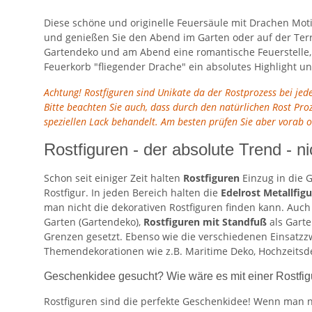
Diese schöne und originelle Feuersäule mit Drachen Motiv
und genießen Sie den Abend im Garten oder auf der Ter
Gartendeko und am Abend eine romantische Feuerstelle, d
Feuerkorb "fliegender Drache" ein absolutes Highlight 
Achtung! Rostfiguren sind Unikate da der Rostprozess bei je
Bitte beachten Sie auch, dass durch den natürlichen Rost Pr
speziellen Lack behandelt. Am besten prüfen Sie aber vorab 
Rostfiguren - der absolute Trend - ni
Schon seit einiger Zeit halten
Rostfiguren
Einzug in die G
Rostfigur. In jeden Bereich halten die
Edelrost Metallfig
man nicht die dekorativen Rostfiguren finden kann. Auc
Garten (Gartendeko),
Rostfiguren mit Standfuß
als Gart
Grenzen gesetzt. Ebenso wie die verschiedenen Einsatzzw
Themendekorationen wie z.B. Maritime Deko, Hochzeitsdek
Geschenkidee gesucht? Wie wäre es mit einer Rostfi
Rostfiguren sind die perfekte Geschenkidee! Wenn man n