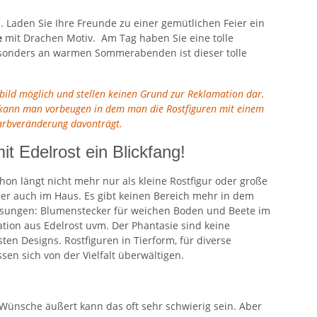
. Laden Sie Ihre Freunde zu einer gemütlichen Feier ein
e
mit Drachen Motiv. Am Tag haben Sie eine tolle
besonders an warmen Sommerabenden ist dieser tolle
tbild möglich und stellen keinen Grund zur Reklamation dar.
en kann man vorbeugen in dem man die Rostfiguren mit einem
Farbveränderung davonträgt.
it Edelrost ein Blickfang!
hon längt nicht mehr nur als kleine Rostfigur oder große
der auch im Haus. Es gibt keinen Bereich mehr in dem
 Lösungen: Blumenstecker für weichen Boden und Beete im
tion aus Edelrost uvm. Der Phantasie sind keine
en Designs. Rostfiguren in Tierform, für diverse
en sich von der Vielfalt überwältigen.
ünsche äußert kann das oft sehr schwierig sein. Aber