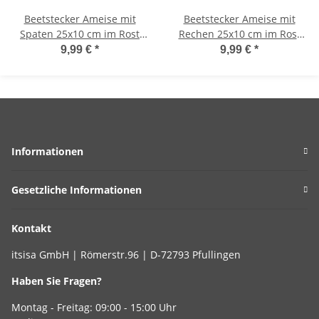
Beetstecker Ameise mit
Beetstecker Ameise mit
Spaten 25x10 cm im Rost
Rechen 25x10 cm im Rost
Design - Gartenstecker
Design - Gartenstecker
9,99 €
*
9,99 €
*
Insekten, Blumenstecker,
Insekten, Blumenstecker,
Rostfigur, Gartendeko Rost
Rostfigur, Gartendeko Rost
Informationen
Gesetzliche Informationen
Kontakt
itsisa GmbH | Römerstr.96 | D-72793 Pfullingen
Haben Sie Fragen?
Montag - Freitag: 09:00 - 15:00 Uhr