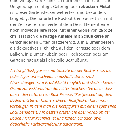
edle Vintage-Optik, die sich harmonisch in natürliche
Umgebungen einfügt. Gefertigt aus
robustem Metall
ist dieser Gartenstecker wetterfest und besonders
langlebig. Die natürliche Rostoptik entwickelt sich mit
der Zeit weiter und verleiht dem Deko-Element eine
noch individuellere Note. Mit einer Größe von
25 x 24
cm
lässt sich die
rostige Ameise mit Schubkarre
an
verschiedenen Orten platzieren: z.B. in Blumenbeeten
als dekoratives Highlight, auf der Terrasse oder dem
Balkon, in Blumenkübeln oder Hochbeeten oder am
Garteneingang als liebevolle Begrüßung.
Achtung! Rostfiguren sind Unikate da der Rostprozess bei
jeder Figur unterschiedlich ausfällt. Daher sind
Abweichungen zum Produktbild möglich und stellen keinen
Grund zur Reklamation dar. Bitte beachten Sie auch, dass
durch den natürlichen Rost Prozess "Rostflecken" auf dem
Boden entstehen können. Diesen Rostflecken kann man
vorbeugen in dem man die Rostfiguren mit einem speziellen
Lack behandelt. Am besten prüfen Sie aber vorab ob der
Boden hierfür geeignet ist und keinen Schaden bzw.
dauerhafte Farbveränderung davonträgt.