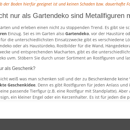
ob der Boden hierfür geeignet ist und keinen Schaden bzw. dauerhafte 
cht nur als Gartendeko sind Metallfiguren m
ärten und erleben einen nicht zu stoppenden Trend. Es gibt sie sc
uren
Einzug. Sei es im Garten also
Gartendeko
, vor der Haustüre o
h für die unterschiedlichsten Einsatzzwecke gibt es verschiedene
endeko oder als Haustürdeko, Rostbilder für die Wand, Hängedekora
ecke und entsprechenden Macharten, gibt es die unterschiedlichst
o uvm. Stöbern Sie durch unser Sortiment an Rostfiguren und lass
gur als Geschenk?
icht weiß was man schenken soll und der zu Beschenkende keine W
ekte Geschenkidee
. Denn es gibt Rostfiguren für jeden Anlass und
ne passende Tierfigur (z.B. eine Rostfigur mit Standplatte). Aber a
gn, ein kleiner Engel oder ein Kerzenhalter. Es ist für jeden di