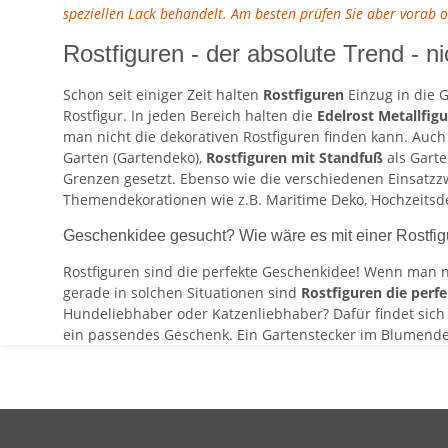
speziellen Lack behandelt. Am besten prüfen Sie aber vorab 
Rostfiguren - der absolute Trend - ni
Schon seit einiger Zeit halten
Rostfiguren
Einzug in die G
Rostfigur. In jeden Bereich halten die
Edelrost Metallfig
man nicht die dekorativen Rostfiguren finden kann. Auc
Garten (Gartendeko),
Rostfiguren mit Standfuß
als Gart
Grenzen gesetzt. Ebenso wie die verschiedenen Einsatzzw
Themendekorationen wie z.B. Maritime Deko, Hochzeitsdek
Geschenkidee gesucht? Wie wäre es mit einer Rostfi
Rostfiguren sind die perfekte Geschenkidee! Wenn man n
gerade in solchen Situationen sind
Rostfiguren die perf
Hundeliebhaber oder Katzenliebhaber? Dafür findet sich ei
ein passendes Geschenk. Ein Gartenstecker im Blumendesi