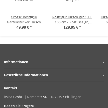
Grosse Rostfigur
Rostfigur Hirsch groß, H:
Hirs
Gartenstecker Hirsch
100 cm - Rost Design,
S
H:84 cm - Winterdeko,
Dekofigur für den
mög
49,99 €
*
129,95 €
*
Jäger, Weihnachtsdeko,
Garten, Gartendeko,
D
Rost Design, Dekofigur
Metalldeko
Ga
für den Garten,
Gartendeko, Metalldeko
Informationen
Gesetzliche Informationen
Kontakt
itsisa GmbH | Römerstr.96 | D-72793 Pfullingen
Haben Sie Fragen?