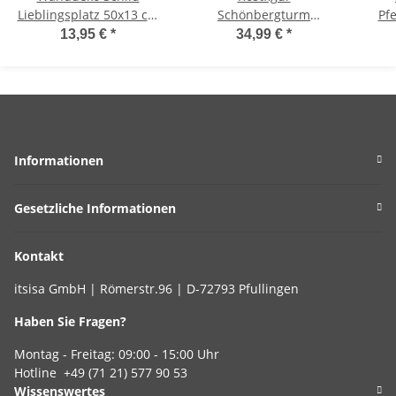
Lieblingsplatz 50x13 cm
Schönbergturm
Pf
im Rost Design -
Pfullingen H: 50 cm -
W
13,95 €
*
34,99 €
*
Wandschild, Rostschild,
Dekofigur für den
Desi
Rost Deko, Türdeko,
Garten, Rost Design,
Dek
Gartendeko
Gartendeko,
Terassendeko,
Metalldeko
Informationen
Gesetzliche Informationen
Kontakt
itsisa GmbH | Römerstr.96 | D-72793 Pfullingen
Haben Sie Fragen?
Montag - Freitag: 09:00 - 15:00 Uhr
Hotline +49 (71 21) 577 90 53
Wissenswertes