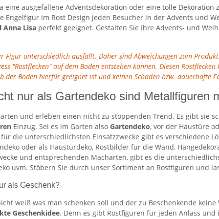
a eine ausgefallene Adventsdekoration oder eine tolle Dekoration 
 Engelfigur im Rost Design jeden Besucher in der Advents und Wei
l Anna Lisa
perfekt geeignet. Gestalten Sie Ihre Advents- und We
der Figur unterschiedlich ausfällt. Daher sind Abweichungen zum Produk
ozess "Rostflecken" auf dem Boden entstehen können. Diesen Rostfleck
ob der Boden hierfür geeignet ist und keinen Schaden bzw. dauerhafte 
cht nur als Gartendeko sind Metallfiguren m
ärten und erleben einen nicht zu stoppenden Trend. Es gibt sie sc
uren
Einzug. Sei es im Garten also
Gartendeko
, vor der Haustüre o
h für die unterschiedlichsten Einsatzzwecke gibt es verschiedene
endeko oder als Haustürdeko, Rostbilder für die Wand, Hängedekora
ecke und entsprechenden Macharten, gibt es die unterschiedlichst
o uvm. Stöbern Sie durch unser Sortiment an Rostfiguren und lass
gur als Geschenk?
icht weiß was man schenken soll und der zu Beschenkende keine W
ekte Geschenkidee
. Denn es gibt Rostfiguren für jeden Anlass und