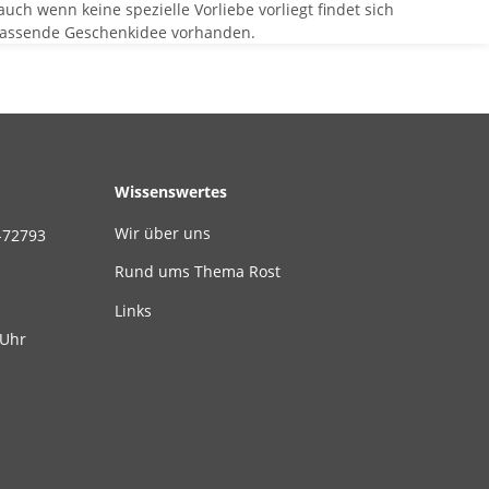
uch wenn keine spezielle Vorliebe vorliegt findet sich
e passende Geschenkidee vorhanden.
Wissenswertes
Wir über uns
-72793
Rund ums Thema Rost
Links
 Uhr