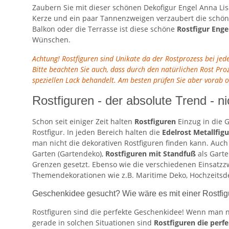
Zaubern Sie mit dieser schönen Dekofigur Engel Anna Lis
Kerze und ein paar Tannenzweigen verzaubert die schöne
Balkon oder die Terrasse ist diese schöne
Rostfigur Enge
Wünschen.
Achtung! Rostfiguren sind Unikate da der Rostprozess bei je
Bitte beachten Sie auch, dass durch den natürlichen Rost Pr
speziellen Lack behandelt. Am besten prüfen Sie aber vorab 
Rostfiguren - der absolute Trend - ni
Schon seit einiger Zeit halten
Rostfiguren
Einzug in die G
Rostfigur. In jeden Bereich halten die
Edelrost Metallfig
man nicht die dekorativen Rostfiguren finden kann. Auc
Garten (Gartendeko),
Rostfiguren mit Standfuß
als Gart
Grenzen gesetzt. Ebenso wie die verschiedenen Einsatzzw
Themendekorationen wie z.B. Maritime Deko, Hochzeitsdek
Geschenkidee gesucht? Wie wäre es mit einer Rostfi
Rostfiguren sind die perfekte Geschenkidee! Wenn man n
gerade in solchen Situationen sind
Rostfiguren die perf