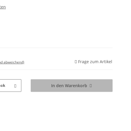
ten
Frage zum Artikel
nd abweichend)
In den Warenkorb
ück