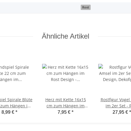
Rost
Ähnliche Artikel
iel Spirale Blüte
Herz mit Kette 16x15
Rostfigur Vogel
 zum Hängen im
cm zum Hängen im
im 2er Set - 
Design - Garten
Rost Design - Rostfigur,
Design, Dekofig
8,99 €
*
7,95 €
*
27,95 €
*
Rostdeko, Hänger,
Gartendeko, Hänge
den Garte
nsterschmuck
Deko
Gartendeko, Met