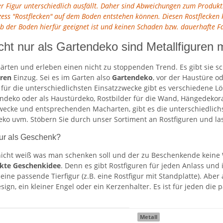
der Figur unterschiedlich ausfällt. Daher sind Abweichungen zum Produk
ozess "Rostflecken" auf dem Boden entstehen können. Diesen Rostfleck
ob der Boden hierfür geeignet ist und keinen Schaden bzw. dauerhafte 
cht nur als Gartendeko sind Metallfiguren m
ärten und erleben einen nicht zu stoppenden Trend. Es gibt sie sc
uren
Einzug. Sei es im Garten also
Gartendeko
, vor der Haustüre o
h für die unterschiedlichsten Einsatzzwecke gibt es verschiedene
endeko oder als Haustürdeko, Rostbilder für die Wand, Hängedekora
ecke und entsprechenden Macharten, gibt es die unterschiedlichst
o uvm. Stöbern Sie durch unser Sortiment an Rostfiguren und lass
gur als Geschenk?
icht weiß was man schenken soll und der zu Beschenkende keine W
ekte Geschenkidee
. Denn es gibt Rostfiguren für jeden Anlass und
ne passende Tierfigur (z.B. eine Rostfigur mit Standplatte). Aber a
gn, ein kleiner Engel oder ein Kerzenhalter. Es ist für jeden di
Metall