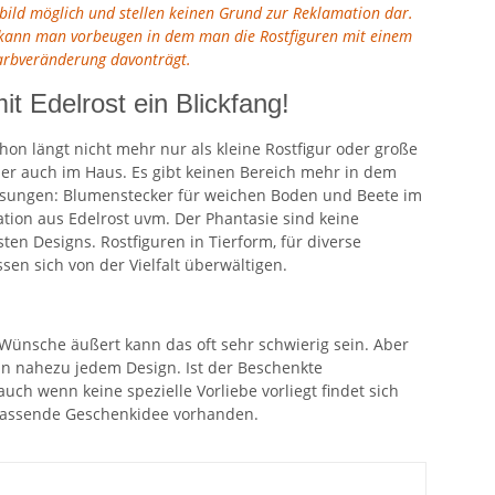
tbild möglich und stellen keinen Grund zur Reklamation dar.
en kann man vorbeugen in dem man die Rostfiguren mit einem
Farbveränderung davonträgt.
it Edelrost ein Blickfang!
hon längt nicht mehr nur als kleine Rostfigur oder große
der auch im Haus. Es gibt keinen Bereich mehr in dem
 Lösungen: Blumenstecker für weichen Boden und Beete im
tion aus Edelrost uvm. Der Phantasie sind keine
en Designs. Rostfiguren in Tierform, für diverse
en sich von der Vielfalt überwältigen.
ünsche äußert kann das oft sehr schwierig sein. Aber
 in nahezu jedem Design. Ist der Beschenkte
uch wenn keine spezielle Vorliebe vorliegt findet sich
e passende Geschenkidee vorhanden.