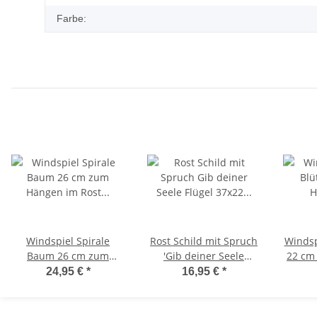
Farbe:
Windspiel Spirale
Rost Schild mit Spruch
Windsp
Baum 26 cm zum
'Gib deiner Seele
22 cm
Hängen im Rost Design
Flügel' 37x22 cm -
Rost 
24,95 €
*
16,95 €
*
- Garten Deko,
Wandschild im Rost
Deko, 
Rostdeko, Hänger,
Design, Wandtafel,
Fe
Fensterschmuck
Tafel, Rostschild, Rost