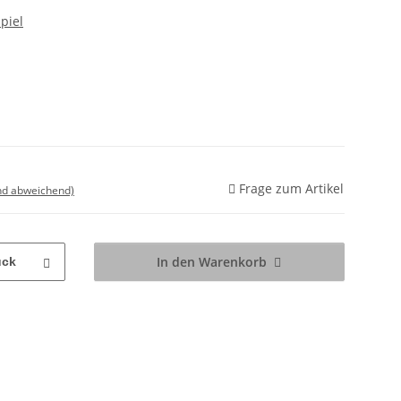
piel
Frage zum Artikel
nd abweichend)
In den Warenkorb
ück