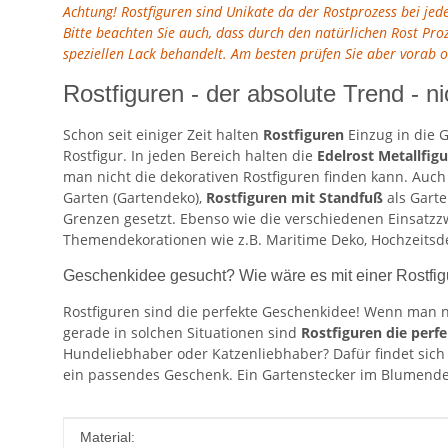
Achtung! Rostfiguren sind Unikate da der Rostprozess bei je
Bitte beachten Sie auch, dass durch den natürlichen Rost Pr
speziellen Lack behandelt. Am besten prüfen Sie aber vorab 
Rostfiguren - der absolute Trend - ni
Schon seit einiger Zeit halten
Rostfiguren
Einzug in die G
Rostfigur. In jeden Bereich halten die
Edelrost Metallfig
man nicht die dekorativen Rostfiguren finden kann. Auc
Garten (Gartendeko),
Rostfiguren mit Standfuß
als Gart
Grenzen gesetzt. Ebenso wie die verschiedenen Einsatzzw
Themendekorationen wie z.B. Maritime Deko, Hochzeitsdek
Geschenkidee gesucht? Wie wäre es mit einer Rostfi
Rostfiguren sind die perfekte Geschenkidee! Wenn man n
gerade in solchen Situationen sind
Rostfiguren die perf
Hundeliebhaber oder Katzenliebhaber? Dafür findet sich ei
ein passendes Geschenk. Ein Gartenstecker im Blumendesi
Produkteigenschaft
Wert
Material: