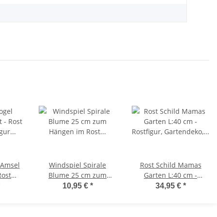
 Amsel
Windspiel Spirale
Rost Schild Mamas
Rost
Blume 25 cm zum
Garten L:40 cm -
ur für
Hängen im Rost Design
Rostfigur, Gartendeko,
10,95 €
*
34,95 €
*
n,
- Garten Deko,
Wandbild, Rostschild,
alldeko
Rostdeko, Hänger,
Dekofigur Muttertag,
Fensterschmuck
Rost Deko