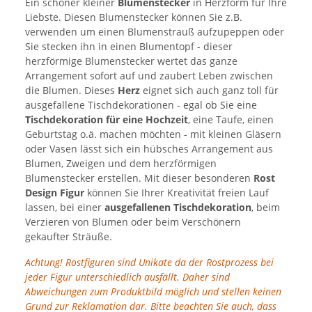
Ein schöner kleiner
Blumenstecker
in Herzform für Ihre
Liebste. Diesen Blumenstecker können Sie z.B.
verwenden um einen Blumenstrauß aufzupeppen oder
Sie stecken ihn in einen Blumentopf - dieser
herzförmige Blumenstecker wertet das ganze
Arrangement sofort auf und zaubert Leben zwischen
die Blumen. Dieses
Herz
eignet sich auch ganz toll für
ausgefallene Tischdekorationen - egal ob Sie eine
Tischdekoration für eine Hochzeit
, eine Taufe, einen
Geburtstag o.ä. machen möchten - mit kleinen Gläsern
oder Vasen lässt sich ein hübsches Arrangement aus
Blumen, Zweigen und dem herzförmigen
Blumenstecker erstellen. Mit dieser besonderen
Rost
Design Figur
können Sie Ihrer Kreativität freien Lauf
lassen, bei einer
ausgefallenen Tischdekoration
, beim
Verzieren von Blumen oder beim Verschönern
gekaufter Sträuße.
Achtung! Rostfiguren sind Unikate da der Rostprozess bei
jeder Figur unterschiedlich ausfällt. Daher sind
Abweichungen zum Produktbild möglich und stellen keinen
Grund zur Reklamation dar. Bitte beachten Sie auch, dass