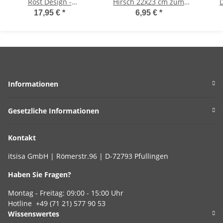
Rost Design -
Hirsch 22x23 cm zum
Blumenvase, Rostfigur
Hängen im Rost Design -
Ga
17,95 €
*
6,95 €
*
für den Garten,
Rostfigur Advent für den
O
Gartendeko, Metalldeko
Garten, Gartendeko
Gar
Weihnachten
Informationen
Gesetzliche Informationen
Kontakt
itsisa GmbH | Römerstr.96 | D-72793 Pfullingen
Haben Sie Fragen?
Montag - Freitag: 09:00 - 15:00 Uhr
Hotline +49 (71 21) 577 90 53
Wissenswertes